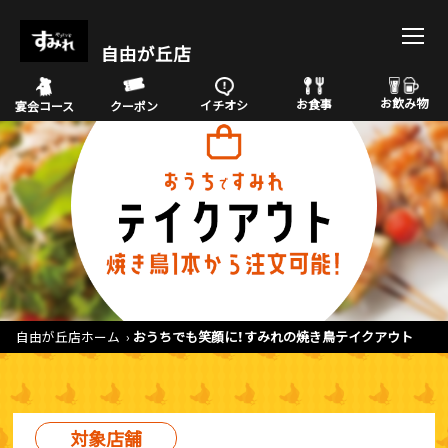
自由が丘店
お飲み物
お食事
イチオシ
宴会コース
クーポン
自由が丘店ホーム
おうちでも笑顔に！すみれの焼き鳥テイクアウト
対象店舗