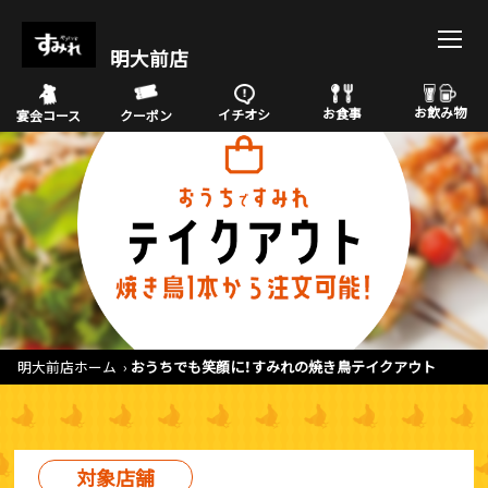
明大前店
お飲み物
お食事
イチオシ
宴会コース
クーポン
明大前店ホーム
おうちでも笑顔に！すみれの焼き鳥テイクアウト
対象店舗