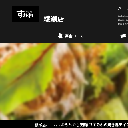
メニ
綾瀬店
2018/
数55席！
超えるお
宴会コース
綾瀬店ホーム
おうちでも笑顔に！すみれの焼き鳥テイ