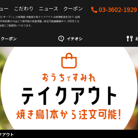
ュー
こだわり
ニュース
クーポン
03-3602-1929
08/22にオープンした綾瀬店 本格焼き鳥テイクアウトは綾瀬駅徒歩2分で、総席
2009年創業の大山どり専門焼き鳥居酒屋。現在76店舗展開中で、1000万人を
客様にご愛顧頂いております。
クーポン
イチオシ
クアウト