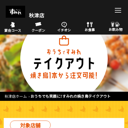
秋津店
お飲み物
お食事
イチオシ
宴会コース
クーポン
秋津店ホーム
おうちでも笑顔に！すみれの焼き鳥テイクアウト
対象店舗