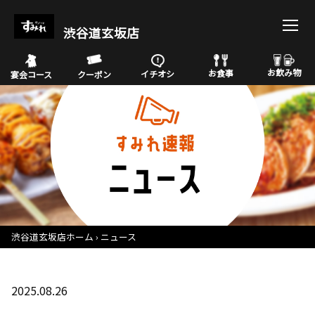
渋谷道玄坂店
お飲み物
お食事
イチオシ
宴会コース
クーポン
渋谷道玄坂店ホーム
ニュース
2025.08.26