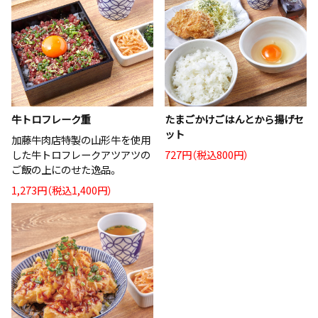
牛トロフレーク重
たまごかけごはんとから揚げセ
ット
加藤牛肉店特製の山形牛を使用
した牛トロフレークアツアツの
727円（税込800円）
ご飯の上にのせた逸品。
1,273円（税込1,400円）