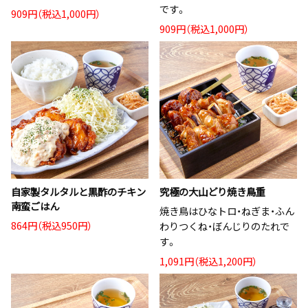
です。
909円（税込1,000円）
909円（税込1,000円）
自家製タルタルと黒酢のチキン
究極の大山どり焼き鳥重
南蛮ごはん
焼き鳥はひなトロ・ねぎま・ふん
864円（税込950円）
わりつくね・ぼんじりのたれで
す。
1,091円（税込1,200円）