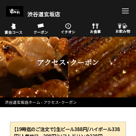
渋谷道玄坂店
お飲み物
お食事
イチオシ
宴会コース
クーポン
アクセス・クーポン
渋谷道玄坂店ホーム
アクセス・クーポン
【19時迄のご注文で】生ビール388円/ハイボール338
円/人気サワー298円/ソフトドリンク228円