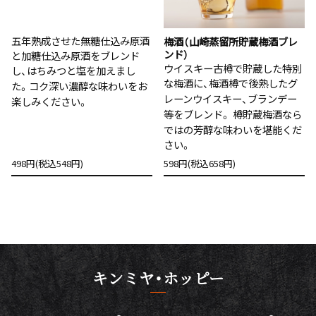
五年熟成させた無糖仕込み原酒
梅酒（山崎蒸留所貯蔵梅酒ブレ
ンド）
と加糖仕込み原酒をブレンド
ウイスキー古樽で貯蔵した特別
し、はちみつと塩を加えまし
な梅酒に、梅酒樽で後熟したグ
た。コク深い濃醇な味わいをお
レーンウイスキー、ブランデー
楽しみください。
等をブレンド。 樽貯蔵梅酒なら
ではの芳醇な味わいを堪能くだ
さい。
498円(税込548円)
598円(税込658円)
キンミヤ・ホッピー