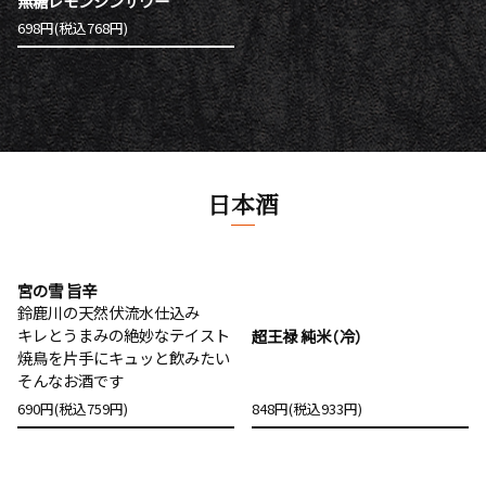
無糖レモンジンサワー
698円(税込768円)
日本酒
宮の雪 旨辛
鈴鹿川の天然伏流水仕込み
キレとうまみの絶妙なテイスト
超王禄 純米（冷）
焼鳥を片手にキュッと飲みたい
そんなお酒です
690円(税込759円)
848円(税込933円)