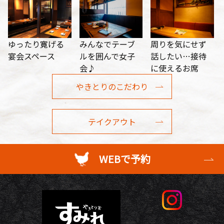
ゆったり寛げる
みんなでテーブ
周りを気にせず
宴会スペース
ルを囲んで女子
話したい…接待
会♪
に使えるお席
やきとりのこだわり
テイクアウト
WEBで予約