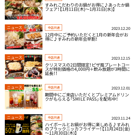
すみれこだわりのお鍋がお得に♪あったか鍋
フェア！【1月11日(木)～1月31日(水)】
ニュース
全店共通
2023.12.20
12月中にご予約いただくと1月の新年会がお
得に♪すみれの新年会早割！
ニュース
全店共通
2023.12.15
クリスマスの2日間限定！ピザ風プレートコー
スが特別価格の4,000円＋飲み放題が3時間に
延長！！
ニュース
全店共通
2023.12.01
期間中にご来店いただくとプレミアムドリン
クがもらえる「SMILE PASS」を配布中！
ニュース
全店共通
2023.11.24
ハイボールとお鍋がお得に楽しめる♪すみれ
のブラックニッカフライデー！【11月24日(金)
～11月30日(木)】