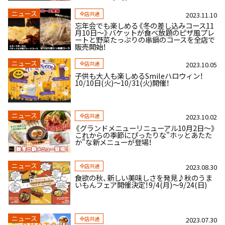
ニュース
全店共通
2023.11.10
忘年会でも楽しめる《冬の差し込みコース11
月10日～》バケットが食べ放題のピザ風プレ
ートと野菜たっぷりの串鍋のコースを全店で
販売開始！
ニュース
全店共通
2023.10.05
子供も大人も楽しめるSmileハロウィン！
10/10日(火)～10/31(火)開催！
ニュース
全店共通
2023.10.02
《グランドメニューリニューアル10月2日～》
これからの季節にぴったりな"ホッとあたた
か"な新メニューが登場！
ニュース
全店共通
2023.08.30
食欲の秋、新しい美味しさを発見♪秋のうま
いもんフェア開催決定！9/4(月)～9/24(日)
ニュース
全店共通
2023.07.30