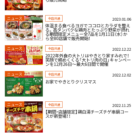
ニュース
全店共通
2023.01.06
体温まる食べるヨガでココロとカラダを整え
る。高タンパクな鶏肉とたっぷり野菜が摂れ
る期間限定メニュー全7品を1月11日（水）か
ら全80店舗で販売開始！
ニュース
全店共通
2022.12.22
2022年外食の大トリはやきとり家すみれで！
笑顔で締めくくる「大トリ肉の日」キャンペー
ンを12月26日～最大6日間で開催
ニュース
全店共通
2022.12.02
お家でやきとりクリスマス
ニュース
全店共通
2022.11.25
【期間・店舗限定】鶏白湯チーズチゲ串鍋コー
スが新登場！！