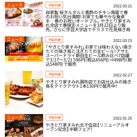
ニュース
全店共通
2022.03.21
自家製 桜タルタルと黒酢のチキン南蛮で春
のお祝い気分満開！お家でも華やかな食卓
を…春のお祝いオードブル。やきとり家すみ
れ全店で春限定メニューを3月22日より販
売。さらに学芸大学店でテラスで花見焼き鳥
ニュース
全店共通
2022.03.15
「やきとり家すみれ」お家では味わえない焼き
たての焼き鳥と注ぎたての生ビール！アサヒ
スーパードライ新旧生ビール飲み比べ7店舗
で3/17～3/21 596円（税込656円）⇒498円（税
込548円）で販売
全店共通
2022.02.27
やきとり家すみれ調布店でお店仕込みの焼き
鳥をテイクアウト1本130円で販売中！
ニュース
全店共通
2022.01.25
やきとり家すみれ北千住店【リニューアルオ
ープン記念】半額フェア！