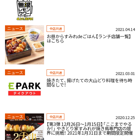
ニュース
全店共通
2021.04.14
お昼からすみれdeごはん【ランチ店舗一覧】
はこちら
ニュース
全店共通
2021.03.01
焼きたて、揚げたての大山どり料理を待ち時
間なしで！
ニュース
全店共通
2020.12.25
【第3弾 12月26日～1月15日】「ここまでやる
か！」 やきとり家すみれが焼き鳥専門店の限
界に挑戦！ 2021年1月31日まで期間限定開催