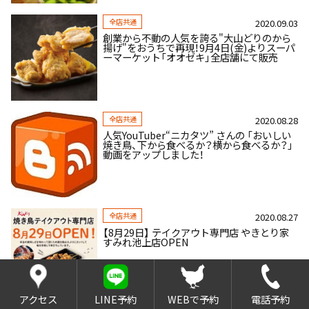
全店共通
2020.09.03
創業から不動の人気を誇る"大山どりのから
揚げ"をおうちで再現！9月4日(金)よりスーパ
ーマーケット「オオゼキ」全店舗にて販売
全店共通
2020.08.28
人気YouTuber“ニカタツ” さんの 「おいしい
焼き鳥、下から食べるか？横から食べるか？」
動画をアップしました！
全店共通
2020.08.27
【8月29日】 テイクアウト専門店 やきとり家
すみれ池上店OPEN
アクセス
LINE予約
WEBで予約
電話予約