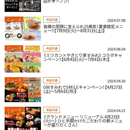
店がオープン！
ニュース
全店共通
2024.07.08
皆様の笑顔に支えられ15周年！夏季限定メニ
ュー‼【7月9日(火)～8月31日(土)】
ニュース
全店共通
2024.06.04
《ミツカン×やきとり家すみれ》コラボキャ
ンペーン！【6月4日(火)～7月4日(木)】
ニュース
全店共通
2024.04.26
GWすみれでSMILEキャンペーン！【4月27日
(土)～5月6日(月)】
ニュース
全店共通
2024.04.23
《グランドメニュー リニューアル 4月23日
(火)～》ひと手間かけたこだわりの新メニュ
ーが盛りだくさん！