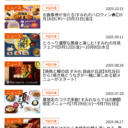
ニュース
全店共通
2025.10.15
お食事券が当たる!すみれのハロウィン🎃【10
月16日(木)～10月31日(金)】
ニュース
全店共通
2025.09.11
とろ～り濃厚な黄身と楽しむ！すみれの月見
フェア!!【9月12日(金)～10月8日(水)】
ニュース
全店共通
2025.08.26
【焼鳥と鰻の店 すみれ 自由が丘店】8月26日
から！焼き鳥とうなぎが一緒に楽しめる新メ
ニューがスタート！
ニュース
全店共通
2025.07.28
夏限定のコラボ多数！すみれならではの期間
限定メニュー!!【7月29日(火)～9月7日(日)】
ニュース
全店共通
2025.06.27
焼き鳥だけでなく本格的な鰻も楽しめる。夏