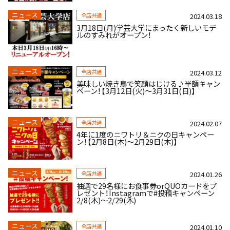
ニュース
全店共通
2024.03.18
3月18日(月)学芸大学にまったく新しいモデ
ルのすみれがオープン！
ニュース
全店共通
2024.03.12
美味しい焼き鳥で笑顔はじける♪半額キャン
ペーン！【3月12日(火)～3月31日(日)】
ニュース
全店共通
2024.02.07
4年に1度のニワトリ＆ニクの日キャンペー
ン！【2月8日(木)～2月29日(木)】
ニュース
全店共通
2024.01.26
抽選で29名様にお食事券orQUOカードをプ
レゼント！Instagramで#投稿キャンペーン
2/8(木)～2/29(木)
ニュース
全店共通
2024.01.10