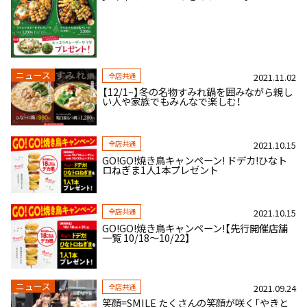
ニュース
全店共通
2021.11.02
【12/1~】冬の名物すみれ鍋を囲みながら親し
い人や家族でもみんなで楽しむ！
全店共通
2021.10.15
GO!GO!焼き鳥キャンペーン! ドデカ!ひなト
ロねぎま1人1本プレゼント
全店共通
2021.10.15
GO!GO!焼き鳥キャンペーン!【先行開催店舗
一覧 10/18～10/22】
ニュース
全店共通
2021.09.24
笑顔=SMILE たくさんの笑顔が咲く「やきと