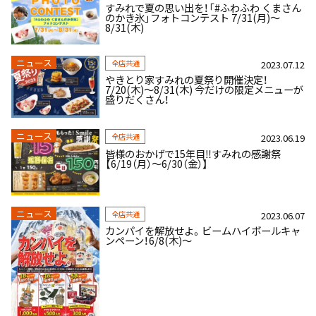
すみれで夏の思い出を！「#ふわふわ くまさん
のかき氷」フォトコンテスト 7/31(月)～
8/31(木)
ニュース
全店共通
2023.07.12
やきとり家すみれの夏祭り開催決定！
7/20(木)～8/31(木) 今だけの限定メニューが
盛りだくさん！
ニュース
全店共通
2023.06.19
皆様のおかげで15年目‼すみれの感謝祭
【6/19（月）～6/30（金）】
ニュース
全店共通
2023.06.07
カンパイを解放せよ。ビームハイボールキャ
ンペーン！6/8(木)～