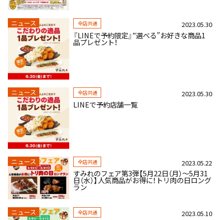
ニュース
全店共通
2023.05.30
『LINEで予約限定』”選べる”お好きな商品1
品プレゼント！
ニュース
全店共通
2023.05.30
LINEで予約店舗一覧
ニュース
全店共通
2023.05.22
すみれのフェア第3弾【5月22日（月）～5月31
日（水）】人気商品がお得に！トリ肉の日ロング
ラン
ニュース
全店共通
2023.05.10