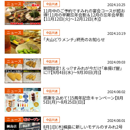
ニュース
全店共通
2024.10.25
11月中のご予約ですみれの宴会コースが超お
得！11月の早期忘年会割＆12月の忘年会早割
【11月12日(火)～12月12日(木)】
ニュース
全店共通
2024.10.19
「大山どりメンチ」終売のお知らせ
ニュース
全店共通
2024.09.03
期間限定！えっ⁉すみれが今だけ「串揚げ屋」
に⁉【9月4日(水)～9月30日(月)】
ニュース
全店共通
2024.08.02
感謝を込めて！15周年記念キャンペーン【8月
5日(月)～8月25日(日)】
ニュース
全店共通
2024.08.01
8月1日(木)綱島に新しいモデルのすみれ2号