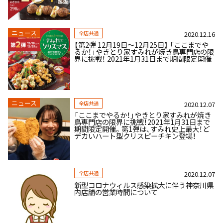
ニュース
全店共通
2020.12.16
【第2弾 12月19日～12月25日】 「ここまでや
るか！」やきとり家すみれが焼き鳥専門店の限
界に挑戦！ 2021年1月31日まで期間限定開催
ニュース
全店共通
2020.12.07
「ここまでやるか！」やきとり家すみれが焼き
鳥専門店の限界に挑戦！2021年1月31日まで
期間限定開催。第1弾は、すみれ史上最大！ど
デカいハート型クリスピーチキン登場！
全店共通
2020.12.07
新型コロナウィルス感染拡大に伴う神奈川県
内店舗の営業時間について