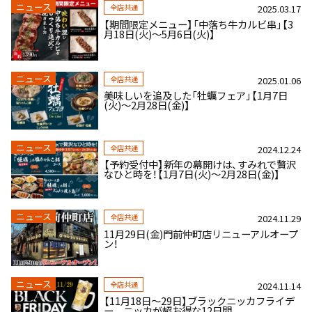
ニュース
全店共通
2025.03.17
【期間限定メニュー】「中落ち牛カルビ串」【3
月18日(火)～5月6日(火)】
ニュース
全店共通
2025.01.06
美味しいを追及した「牡蠣フェア」【1月7日
(火)～2月28日(金)】
ニュース
全店共通
2024.12.24
【予約受付中】新年の幕開けは、すみれで贅沢
なひと時を！【1月7日(火)～2月28日(金)】
ニュース
全店共通
2024.11.29
11月29日(金)門前仲町店リニューアルオープ
ン！
ニュース
全店共通
2024.11.14
【11月18日～29日】ブラックニッカフライデ
ー ニッカが超お得な12日間