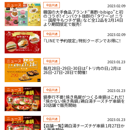
ニュース
全店共通
2023.02.09
韓国の大手食品ブランド“美酢・bibigo”と初
のコラボ！インパクト抜群の『タワー of ニラ
― 国産牛もつチゲ鍋』など全12品を2月14日
より期間限定で販売！
全店共通
2023.02.09
『LINEで予約限定』特別クーポンでお得に！
ニュース
全店共通
2023.01.23
毎月28日・29日・30日は「トリ肉の日」2月は
26日・27日・28日で開催！
ニュース
全店共通
2023.01.23
鍋奉行不要！焼き鳥屋がつくる串鍋はこれだ！
「焼かない焼き鳥鍋」鶏白湯チーズチゲ串鍋を
10店舗で販売開始
ニュース
全店共通
2023.01.23
【店舗一覧】鶏白湯チーズチゲ串鍋 1月27日か
ら販売開始