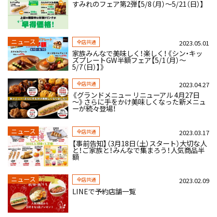
すみれのフェア第2弾【5/8（月）～5/21（日）】
ニュース
全店共通
2023.05.01
家族みんなで美味しく！楽しく！《シン・キッ
ズプレートGW半額フェア【5/1（月）～
5/7（日）】》
全店共通
2023.04.27
《グランドメニュー リニューアル 4月27日
～》さらに手をかけ美味しくなった新メニュ
ーが続々登場！
ニュース
全店共通
2023.03.17
【事前告知】（3月18日（土）スタート）大切な人
と！ご家族と！みんなで集まろう！人気商品半
額
ニュース
全店共通
2023.02.09
LINEで予約店舗一覧