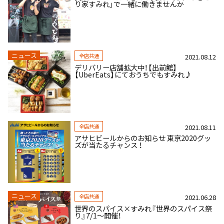
り家すみれ」で一緒に働きませんか
ニュース
全店共通
2021.08.12
デリバリー店舗拡大中！【出前館】
【UberEats】にておうちでもすみれ♪
全店共通
2021.08.11
アサヒビールからのお知らせ 東京2020グッ
ズが当たるチャンス ！
ニュース
全店共通
2021.06.28
世界のスパイス×すみれ『世界のスパイス祭
り』7/1～開催！