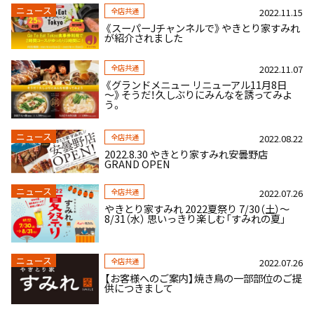
ニュース
全店共通
2022.11.15
《スーパーJチャンネルで》やきとり家すみれ
が紹介されました
全店共通
2022.11.07
《グランドメニュー リニューアル11月8日
～》そうだ！久しぶりにみんなを誘ってみよ
う。
ニュース
全店共通
2022.08.22
2022.8.30 やきとり家すみれ安曇野店
GRAND OPEN
ニュース
全店共通
2022.07.26
やきとり家すみれ 2022夏祭り 7/30（土）～
8/31（水） 思いっきり楽しむ「すみれの夏」
ニュース
全店共通
2022.07.26
【お客様へのご案内】焼き鳥の一部部位のご提
供につきまして