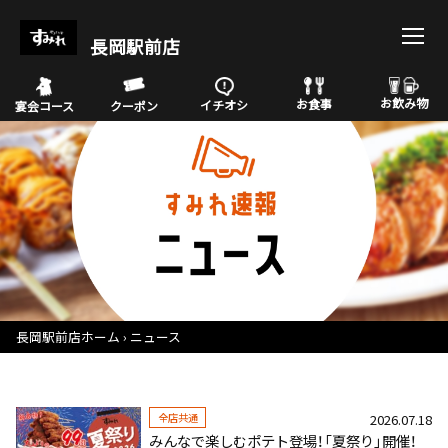
長岡駅前店
お飲み物
お食事
イチオシ
宴会コース
クーポン
長岡駅前店ホーム
ニュース
全店共通
2026.07.18
みんなで楽しむポテト登場！「夏祭り」開催！