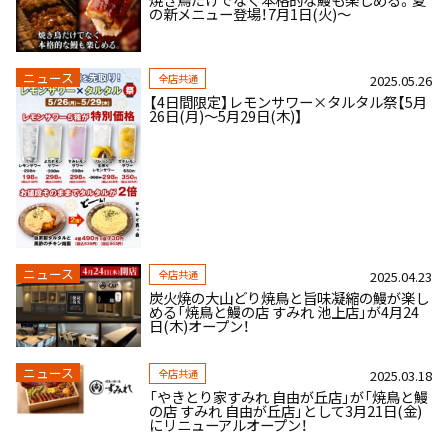
の新メニュー登場！7月1日(火)～
ニュース
全店共通
2025.05.26
【4日間限定】レモンサワー×タルタル祭【5月
26日(月)～5月29日(木)】
ニュース
全店共通
2025.04.23
炭火焼の大山どり焼鳥と旨味凝縮の鰻が楽し
める「焼鳥と鰻の店 すみれ 池上店」が4月24
日(木)オープン！
ニュース
全店共通
2025.03.18
「やきとり家すみれ 自由が丘店」が「焼鳥と鰻
の店 すみれ 自由が丘店」として3月21日(金)
にリニューアルオープン！