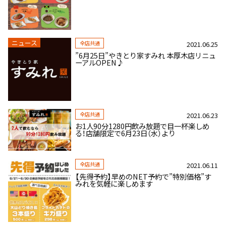
ニュース
全店共通
2021.06.25
”6月25日”やきとり家すみれ 本厚木店リニュ
ーアルOPEN♪
全店共通
2021.06.23
お1人90分1280円飲み放題で目一杯楽しめ
る！店舗限定で6月23日（水）より
全店共通
2021.06.11
【先得予約】早めのNET予約で”特別価格”す
みれを気軽に楽しめます