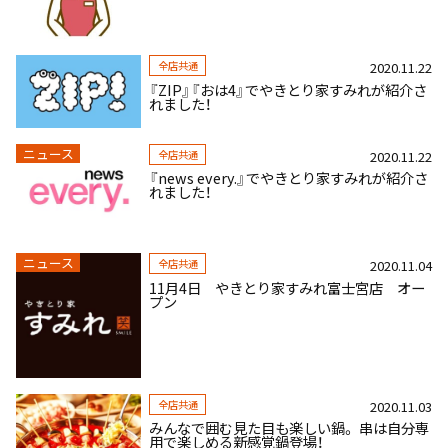
全店共通
2020.11.22
『ZIP』『おは4』でやきとり家すみれが紹介さ
れました！
ニュース
全店共通
2020.11.22
『news every.』でやきとり家すみれが紹介さ
れました！
ニュース
全店共通
2020.11.04
11月4日 やきとり家すみれ富士宮店 オー
プン
全店共通
2020.11.03
みんなで囲む見た目も楽しい鍋。 串は自分専
用で楽しめる新感覚鍋登場！