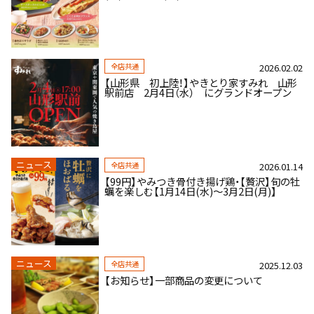
全店共通
2026.02.02
【山形県 初上陸！】やきとり家すみれ 山形
駅前店 2月4日（水） にグランドオープン
ニュース
全店共通
2026.01.14
【99円】やみつき骨付き揚げ鶏・【贅沢】旬の牡
蠣を楽しむ【1月14日(水)～3月2日(月)】
ニュース
全店共通
2025.12.03
【お知らせ】一部商品の変更について