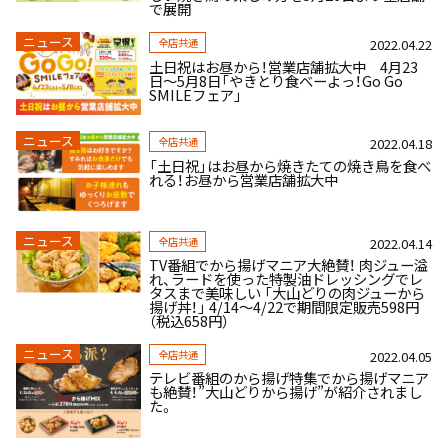
で展開
ニュース
全店共通
2022.04.22
土日祝はお昼から！営業店舗拡大中 4月23
日～5月8日「やきとり食べーよっ！Go Go
SMILEフェア」
ニュース
全店共通
2022.04.18
「土日祝」はお昼から焼きたての焼き鳥を食べ
れる！お昼から営業店舗拡大中
ニュース
全店共通
2022.04.14
TV番組でから揚げマニア⼤絶賛！ 肉ジュー溢
れ、ラードを使った特製油ドレッシングでレ
タスまで美味しい 「大山どりの肉ジューから
揚げ丼！」 4/14～4/22で期間限定販売598円
（税込658円）
ニュース
全店共通
2022.04.05
テレビ番組のから揚げ特集でから揚げマニア
も絶賛！”大山どりから揚げ”が紹介されまし
た。