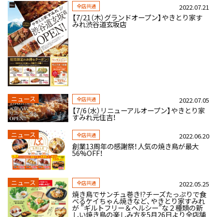
全店共通
2022.07.21
【7/21（木）グランドオープン】やきとり家す
みれ渋谷道玄坂店
ニュース
全店共通
2022.07.05
【7/6（水）リニューアルオープン】やきとり家
すみれ元住吉！
ニュース
全店共通
2022.06.20
創業13周年の感謝祭！人気の焼き鳥が最大
56%OFF！
ニュース
全店共通
2022.05.25
焼き鳥でサンチュ巻き!?チーズたっぷりで食
べるケイちゃん焼きなど、やきとり家すみれ
が ”ギルトフリー＆ヘルシー”な２種類の新
しい焼き鳥の楽しみ方を5月26日より全店舗