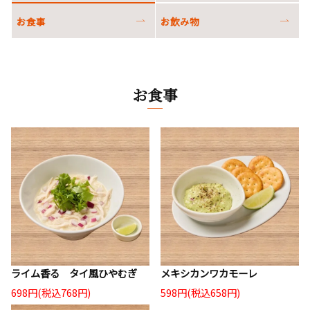
お食事
お飲み物
お食事
ライム香る タイ風ひやむぎ
メキシカンワカモーレ
698円(税込768円)
598円(税込658円)