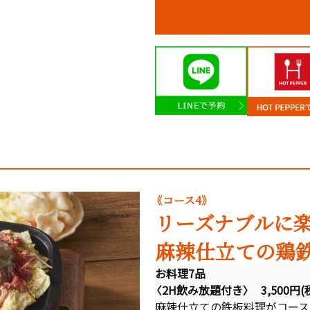
《コース4》
リーズナブルに
麻辣仕立ての鶏
お料理7品
〈2H飲み放題付き〉 3,500円(
麻辣仕立ての鉄板料理がコース