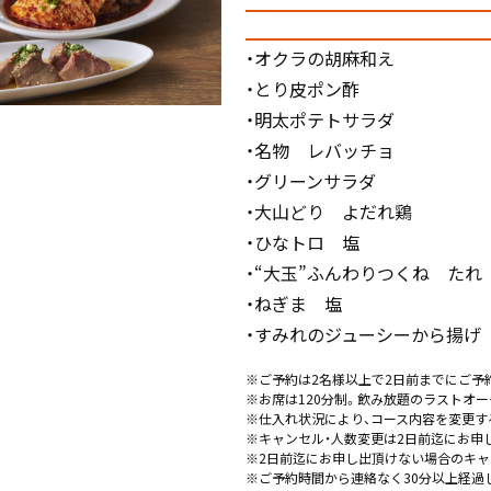
・オクラの胡麻和え
・とり皮ポン酢
・明太ポテトサラダ
・名物 レバッチョ
・グリーンサラダ
・大山どり よだれ鶏
・ひなトロ 塩
・“大玉”ふんわりつくね たれ
・ねぎま 塩
・すみれのジューシーから揚げ
※ご予約は2名様以上で2日前までにご予
※お席は120分制。飲み放題のラストオー
※仕入れ状況により、コース内容を変更す
※キャンセル・人数変更は2日前迄にお申
※2日前迄にお申し出頂けない場合のキャ
※ご予約時間から連絡なく30分以上経過