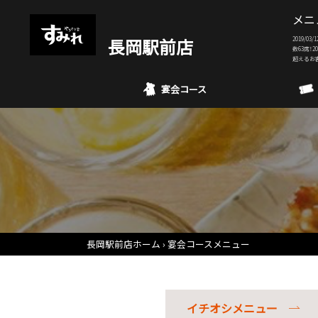
メニ
長岡駅前店
2019/
数63席！
超えるお
宴会コース
長岡駅前店ホーム
宴会コースメニュー
イチオシメニュー