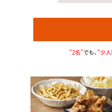
"2名"
でも、
"少人