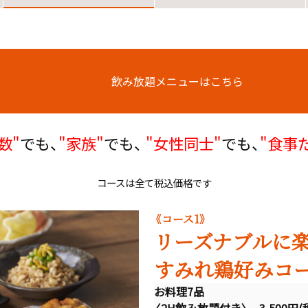
飲み放題メニューはこちら
数"
でも、
"家族"
でも、
"女性同士"
でも、
"食事
コースは全て税込価格です
《コース1》
リーズナブルに
すみれ鶏好みコ
お料理7品