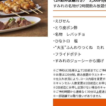
〈2H飲み放題付き〉 3,500円(
すみれの名物が2時間飲み放題
・えびせん
・とり皮ポン酢
・名物 レバッチョ
・ひなトロ 塩
・“大玉”ふんわりつくね たれ
・フライドポテト
・すみれのジューシーから揚げ
※ご予約は2名様以上で2日前までにご予
※お席は120分制。飲み放題のラストオー
※仕入れ状況により、コース内容を変更す
※キャンセル・人数変更は2日前迄にお申
※2日前迄にお申し出頂けない場合のキャ
※ご予約時間から連絡なく30分以上経過
※一部店舗では取り扱いがありません