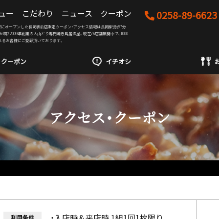
ュー
こだわり
ニュース
クーポン
0258-89-6623
03/12にオープンした長岡駅前店限定クーポン・アクセス情報は長岡駅徒歩7分
63席！2009年創業の大山どり専門焼き鳥居酒屋。現在76店舗展開中で、1000
えるお客様にご愛顧頂いております。
クーポン
イチオシ
アクセス・クーポン
・入店時＆来店時 1組1回1枚限り
利用条件