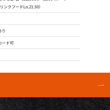
・ドリンクフードLo.21:30）
あり
カード可