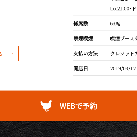
Lo.21:00
総席数
63席
禁煙喫煙
喫煙ブース
支払い方法
クレジット
る
開店日
2019/03/12
WEBで予約