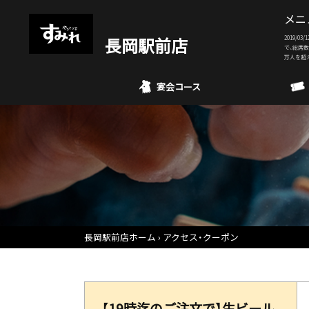
メニ
長岡駅前店
2019/
で、総席数
万人を超
宴会コース
長岡駅前店ホーム
アクセス・クーポン
【19時迄のご注文で】生ビール