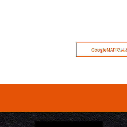
GoogleMAPで見