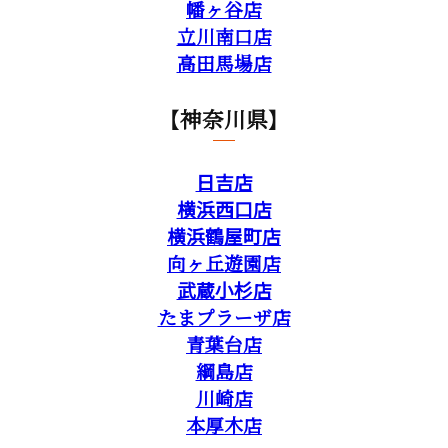
幡ヶ谷店
立川南口店
高田馬場店
【神奈川県】
日吉店
横浜西口店
横浜鶴屋町店
向ヶ丘遊園店
武蔵小杉店
たまプラーザ店
青葉台店
綱島店
川崎店
本厚木店