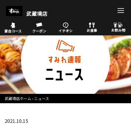
武蔵境店
お飲み物
お食事
イチオシ
宴会コース
クーポン
武蔵境店ホーム
ニュース
2021.10.15