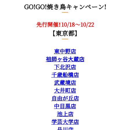
GO!GO!焼き鳥キャンペーン!
先行開催！10/18～10/22
【東京都】
東中野店
祖師ヶ谷大蔵店
下北沢店
千歳船橋店
武蔵境店
大井町店
自由が丘店
中目黒店
池上店
学芸大学店
品川店