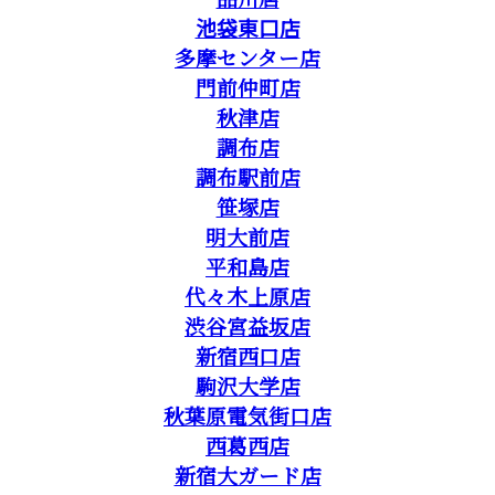
池袋東口店
多摩センター店
門前仲町店
秋津店
調布店
調布駅前店
笹塚店
明大前店
平和島店
代々木上原店
渋谷宮益坂店
新宿西口店
駒沢大学店
秋葉原電気街口店
西葛西店
新宿大ガード店