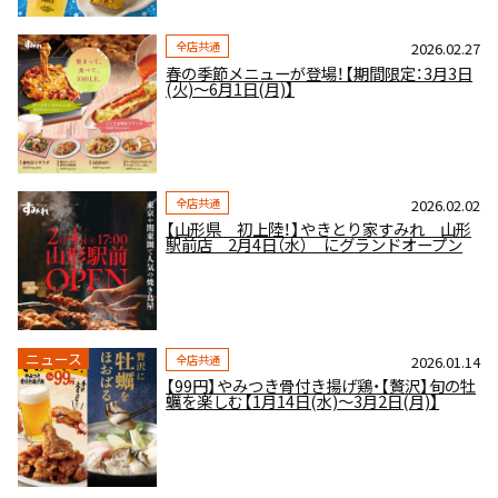
全店共通
2026.02.27
春の季節メニューが登場！【期間限定：3月3日
(火)～6月1日(月)】
全店共通
2026.02.02
【山形県 初上陸！】やきとり家すみれ 山形
駅前店 2月4日（水） にグランドオープン
ニュース
全店共通
2026.01.14
【99円】やみつき骨付き揚げ鶏・【贅沢】旬の牡
蠣を楽しむ【1月14日(水)～3月2日(月)】