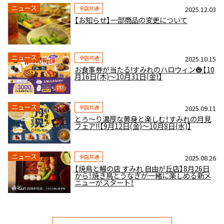
ニュース
全店共通
2025.12.03
【お知らせ】一部商品の変更について
ニュース
全店共通
2025.10.15
お食事券が当たる!すみれのハロウィン🎃【10
月16日(木)～10月31日(金)】
ニュース
全店共通
2025.09.11
とろ～り濃厚な黄身と楽しむ！すみれの月見
フェア!!【9月12日(金)～10月8日(水)】
ニュース
全店共通
2025.08.26
【焼鳥と鰻の店 すみれ 自由が丘店】8月26日
から！焼き鳥とうなぎが一緒に楽しめる新メ
ニューがスタート！