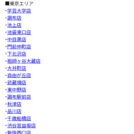
■東京エリア
・
学芸大学店
・
調布店
・
池上店
・
池袋東口店
・
中目黒店
・
門前仲町店
・
下北沢店
・
祖師ヶ谷大蔵店
・
大井町店
・
自由が丘店
・
武蔵境店
・
東中野店
・
調布駅前店
・
秋津店
・
品川店
・
千歳船橋店
・
渋谷宮益坂店
・
新宿西口店