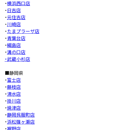
・
横浜西口店
・
日吉店
・
元住吉店
・
川崎店
・
たまプラーザ店
・
青葉台店
・
綱島店
・
溝の口店
・武蔵小杉店
■静岡県
・
富士店
・
藤枝店
・
清水店
・
掛川店
・
焼津店
・
静岡呉服町店
・
浜松篠ヶ瀬店
・
裾野店