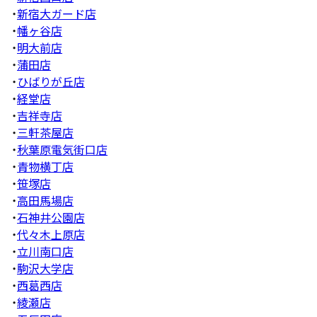
・
新宿大ガード店
・
幡ヶ谷店
・
明大前店
・
蒲田店
・
ひばりが丘店
・
経堂店
・
吉祥寺店
・
三軒茶屋店
・
秋葉原電気街口店
・
青物横丁店
・
笹塚店
・
高田馬場店
・
石神井公園店
・
代々木上原店
・
立川南口店
・
駒沢大学店
・
西葛西店
・
綾瀬店