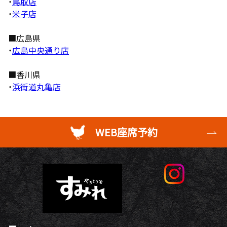
・
鳥取店
・
米子店
■広島県
・
広島中央通り店
■香川県
・
浜街道丸亀店
WEB座席予約