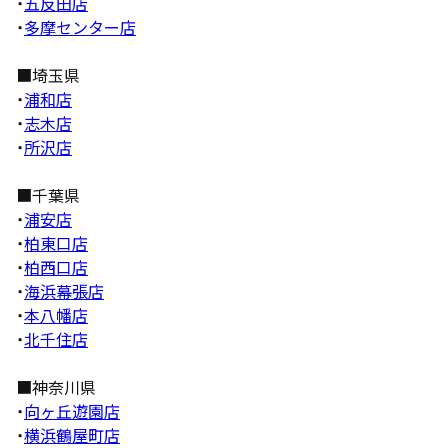
・
五反田店
・
多摩センター店
■埼玉県
・
浦和店
・
志木店
・
所沢店
■千葉県
・
浦安店
・
柏東口店
・
柏西口店
・
海浜幕張店
・
本八幡店
・
北千住店
■神奈川県
・
向ヶ丘遊園店
・
横浜鶴屋町店