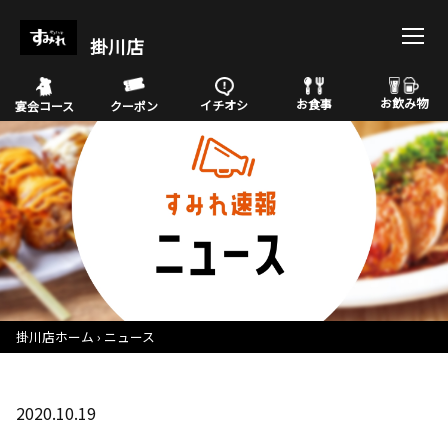
掛川店
お飲み物
お食事
イチオシ
宴会コース
クーポン
掛川店ホーム
ニュース
2020.10.19