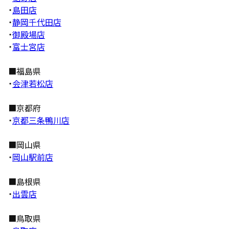
・
島田店
・
静岡千代田店
・
御殿場店
・
富士宮店
■福島県
・
会津若松店
■京都府
・
京都三条鴨川店
■岡山県
・
岡山駅前店
■島根県
・
出雲店
■鳥取県