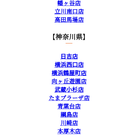
幡ヶ谷店
立川南口店
高田馬場店
【神奈川県】
日吉店
横浜西口店
横浜鶴屋町店
向ヶ丘遊園店
武蔵小杉店
たまプラーザ店
青葉台店
綱島店
川崎店
本厚木店