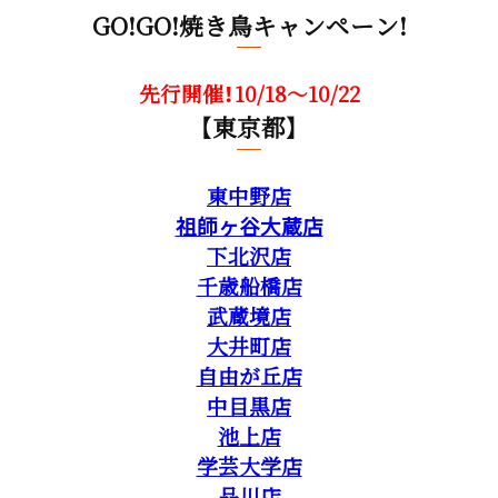
GO!GO!焼き鳥キャンペーン!
先行開催！10/18～10/22
【東京都】
東中野店
祖師ヶ谷大蔵店
下北沢店
千歳船橋店
武蔵境店
大井町店
自由が丘店
中目黒店
池上店
学芸大学店
品川店