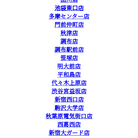
池袋東口店
多摩センター店
門前仲町店
秋津店
調布店
調布駅前店
笹塚店
明大前店
平和島店
代々木上原店
渋谷宮益坂店
新宿西口店
駒沢大学店
秋葉原電気街口店
西葛西店
新宿大ガード店