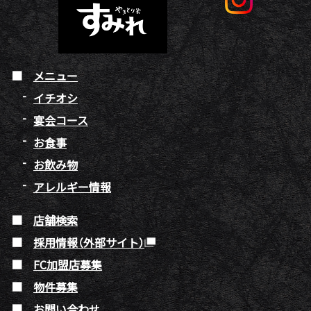
メニュー
イチオシ
宴会コース
お食事
お飲み物
アレルギー情報
店舗検索
採用情報（外部サイト）
FC加盟店募集
物件募集
お問い合わせ