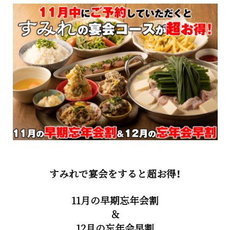
すみれで宴会をすると超お得！
11月の早期忘年会割
＆
12月の忘年会早割