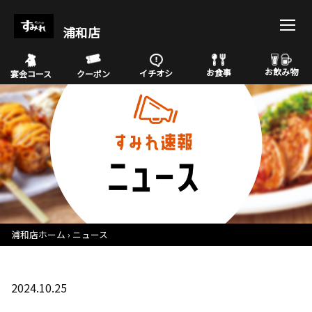
浦和店
お飲み物
お食事
イチオシ
宴会コース
クーポン
浦和店ホーム
ニュース
2024.10.25