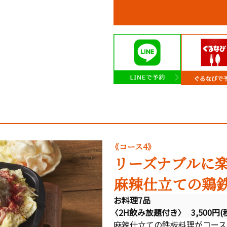
《コース4》
リーズナブルに
麻辣仕立ての鶏
お料理7品
〈2H飲み放題付き〉 3,500円(
麻辣仕立ての鉄板料理がコース