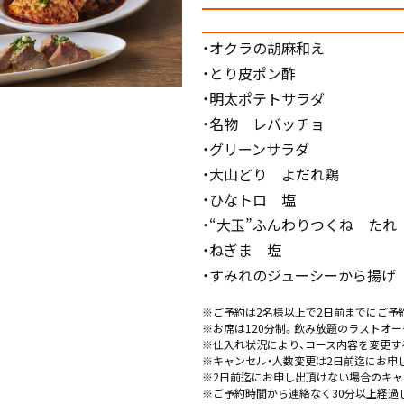
・オクラの胡麻和え
・とり皮ポン酢
・明太ポテトサラダ
・名物 レバッチョ
・グリーンサラダ
・大山どり よだれ鶏
・ひなトロ 塩
・“大玉”ふんわりつくね たれ
・ねぎま 塩
・すみれのジューシーから揚げ
※ご予約は2名様以上で2日前までにご予
※お席は120分制。飲み放題のラストオー
※仕入れ状況により、コース内容を変更す
※キャンセル・人数変更は2日前迄にお申
※2日前迄にお申し出頂けない場合のキャ
※ご予約時間から連絡なく30分以上経過