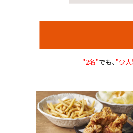
"2名"
でも、
"少人