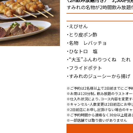
〈2H飲み放題付き〉 3,500円(
すみれの名物が2時間飲み放題
・えびせん
・とり皮ポン酢
・名物 レバッチョ
・ひなトロ 塩
・“大玉”ふんわりつくね たれ
・フライドポテト
・すみれのジューシーから揚げ
※ご予約は2名様以上で2日前までにご予
※お席は120分制。飲み放題のラストオー
※仕入れ状況により、コース内容を変更す
※キャンセル・人数変更は2日前迄にお申
※2日前迄にお申し出頂けない場合のキャ
※ご予約時間から連絡なく30分以上経過
※一部店舗では取り扱いがありません