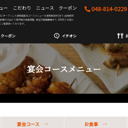
ュー
こだわり
ニュース
クーポン
048-814-0229
12/22にオープンした浦和店宴会コースメニューは浦和駅徒歩2分で、総席数80
9年創業の大山どり専門焼き鳥居酒屋。現在76店舗展開中で、1000万人を超え
にご愛顧頂いております。
クーポン
イチオシ
宴会コースメニュー
宴会コース
お食事