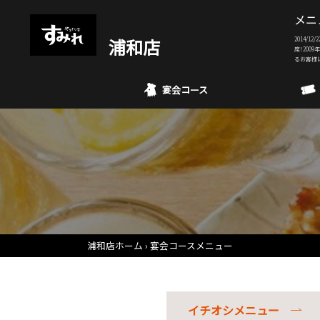
メニ
浦和店
2014/
席！200
るお客様
宴会コース
浦和店ホーム
宴会コースメニュー
イチオシメニュー