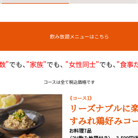
飲み放題メニューはこちら
数"
でも、
"家族"
でも、
"女性同士"
でも、
"食事
コースは全て税込価格です
《コース1》
リーズナブルに
すみれ鶏好みコ
お料理7品