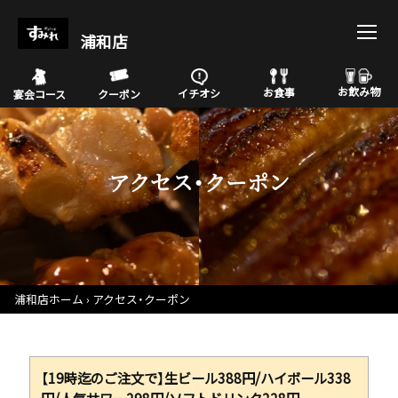
浦和店
お飲み物
お食事
イチオシ
宴会コース
クーポン
アクセス・クーポン
浦和店ホーム
アクセス・クーポン
【19時迄のご注文で】生ビール388円/ハイボール338
円/人気サワー298円/ソフトドリンク228円