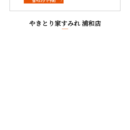
やきとり家すみれ 浦和店