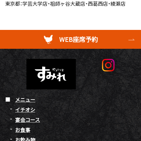
東京都：学芸大学店・祖師ヶ谷大蔵店・西葛西店・綾瀬店
WEB座席予約
メニュー
イチオシ
宴会コース
お食事
お飲み物