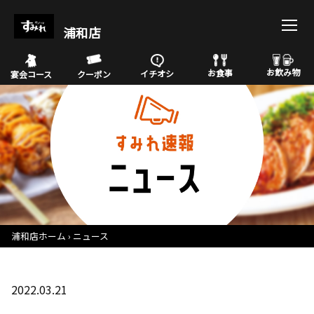
浦和店
お飲み物
お食事
イチオシ
宴会コース
クーポン
浦和店ホーム
ニュース
2022.03.21