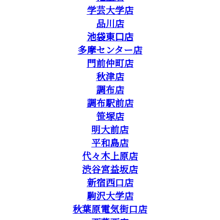
学芸大学店
品川店
池袋東口店
多摩センター店
門前仲町店
秋津店
調布店
調布駅前店
笹塚店
明大前店
平和島店
代々木上原店
渋谷宮益坂店
新宿西口店
駒沢大学店
秋葉原電気街口店