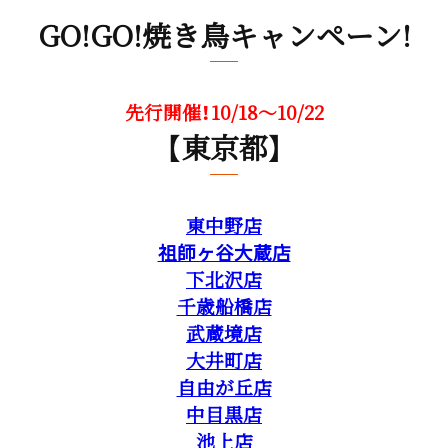
GO!GO!焼き鳥キャンペーン!
先行開催！10/18～10/22
【東京都】
東中野店
祖師ヶ谷大蔵店
下北沢店
千歳船橋店
武蔵境店
大井町店
自由が丘店
中目黒店
池上店