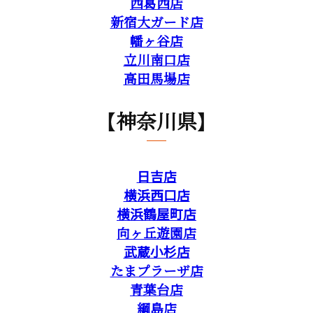
西葛西店
新宿大ガード店
幡ヶ谷店
立川南口店
高田馬場店
【神奈川県】
日吉店
横浜西口店
横浜鶴屋町店
向ヶ丘遊園店
武蔵小杉店
たまプラーザ店
青葉台店
綱島店