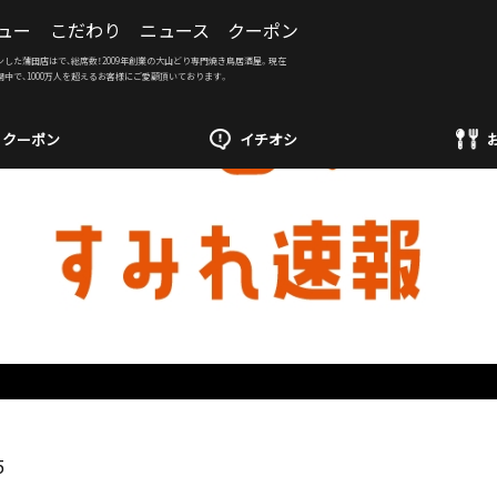
ュー
こだわり
ニュース
クーポン
ンした蒲田店はで、総席数！2009年創業の大山どり専門焼き鳥居酒屋。現在
開中で、1000万人を超えるお客様にご愛顧頂いております。
クーポン
イチオシ
5