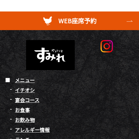
WEB座席予約
メニュー
イチオシ
宴会コース
お食事
お飲み物
アレルギー情報