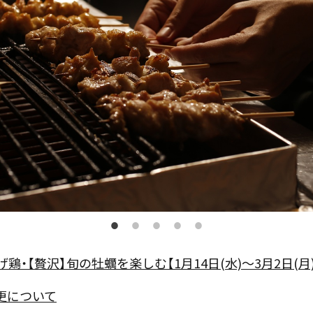
鶏・【贅沢】旬の牡蠣を楽しむ【1月14日(水)～3月2日(月)
更について