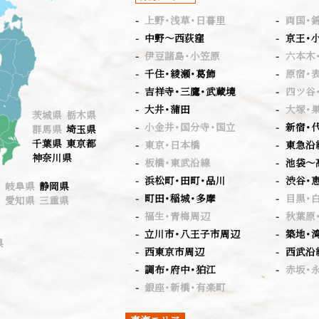
上野・浅草・日暮里
両国・
中野～西荻窪
京王・
伊豆諸島・小笠原
六本木
千住・綾瀬・葛飾
原宿・
吉祥寺・三鷹・武蔵境
四ツ谷
大井・蒲田
大塚・
茨城県 栃木県
小金井・国分寺・国立
新宿・
群馬県
埼玉県
千葉県
東京都
東京・日本橋
東急沿
神奈川県
板橋・東武沿線
池袋～
浜松町・田町・品川
渋谷・
岐阜県
静岡県
町田・稲城・多摩
目黒・
愛知県 三重県
福生・青梅周辺
秋葉原
立川市・八王子市周辺
築地・
県
西東京市周辺
西武沿
調布・府中・狛江
赤坂・
銀座・新橋・有楽町