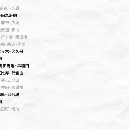
錦糸町・小岩
小田急沿線
・麻布・広尾
表参道・青山
・市ヶ谷・飯田橋
巣鴨・駒込・赤羽
代々木・大久保
線
高田馬場・早稲田
恵比寿・代官山
白金・五反田
・神田・水道橋
湾岸・お台場
線
永田町・溜池