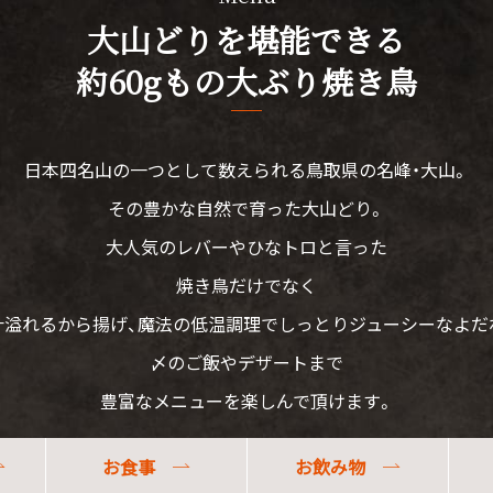
大山どりを堪能できる
約60gもの大ぶり焼き鳥
日本四名山の一つとして数えられる鳥取県の名峰・大山。
その豊かな自然で育った大山どり。
大人気のレバーやひなトロと言った
焼き鳥だけでなく
汁溢れるから揚げ、魔法の低温調理でしっとりジューシーなよだ
〆のご飯やデザートまで
豊富なメニューを楽しんで頂けます。
お食事
お飲み物