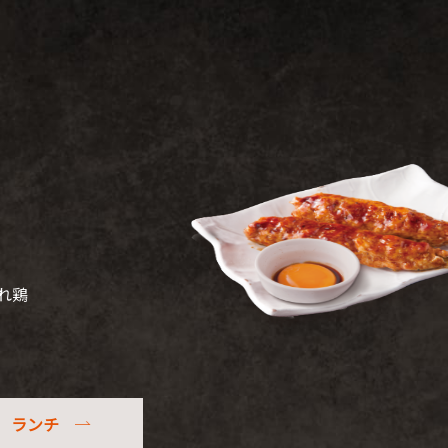
れ鶏
ランチ