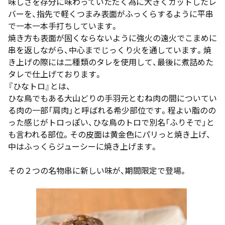
味しさを存分に味わっていただく為に大きくカットしたレ
バーを、指先で軽くつまみ表面がふっくらするように平串
で一本一本手打ちしています。
焼き方も表面が固くならないように強火の遠火でこまめに
串を返しながら、中心までじっくり火を通しています。焼
き上げの際には二種類のタレを使用して、最後に煮詰めた
タレで仕上げております。
『ひなトロ』とは、
ひな鳥でもある大山どりの手羽元とむね肉の間についてい
る肉の一部「肩肉」と呼ばれる希少部位です。程よい脂のの
った感じがトロっぽい、ひな鳥のトロで別名「ふりそで」と
も言われる部位。その皮面は黄金色にパリっと焼き上げ、
中はふっくらジューシーに焼き上げます。
その２つの名物串に新しい味が、期間限定で登場。