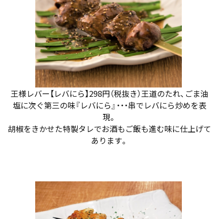
王様レバー【レバにら】298円（税抜き）王道のたれ、ごま油
塩に次ぐ第三の味『レバにら』・・・串でレバにら炒めを表
現。
胡椒をきかせた特製タレでお酒もご飯も進む味に仕上げて
あります。