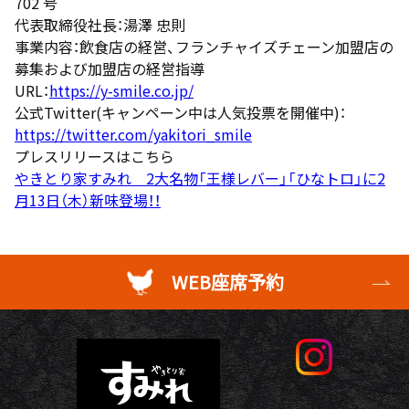
702 号
代表取締役社長：湯澤 忠則
事業内容：飲食店の経営、フランチャイズチェーン加盟店の
募集および加盟店の経営指導
URL：
https://y-smile.co.jp/
公式Twitter(キャンペーン中は人気投票を開催中)：
https://twitter.com/yakitori_smile
プレスリリースはこちら
やきとり家すみれ 2大名物「王様レバー」「ひなトロ」に2
月13日（木）新味登場！！
WEB座席予約