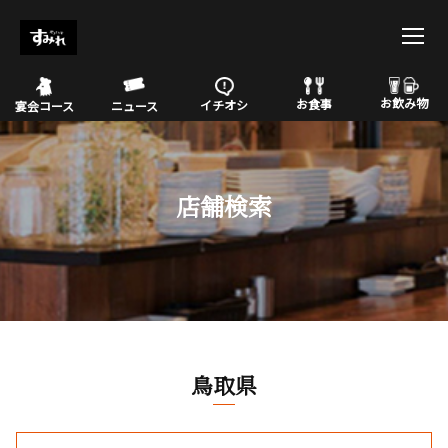
お飲み物
お食事
イチオシ
宴会コース
ニュース
店舗検索
鳥取県