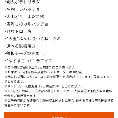
・明太ポテトサラダ
・名物 レバッチョ
・大山どり よだれ鶏
・馬刺しのカルパッチョ
・ひなトロ 塩
・“大玉”ふんわりつくね たれ
・選べる鉄板焼き
・鉄板チーズ焼きめし
・“ゆずすこ”バニラアイス
※ご予約は2名様以上で2日前までにご予約下さい。
※お席は120分制。飲み放題のラストオーダーは30分前
※仕入れ状況により、コース内容を変更する場合がございます。写真はイメー
ジとなります。
※キャンセル・人数変更は2日前迄にお申し出ください。
※2日前迄にお申し出頂けない場合のキャンセル・人数変更は予約人数×食事
代金をご負担頂きます。
※ご予約時間から連絡なく30分以上経過した場合、他のお客様に席を開放する
場合がございます。