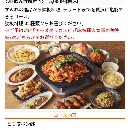
〈2H飲み放題付き〉 5,000円(税込)
すみれの逸品から鉄板料理、デザートまでを贅沢に堪能で
きるコース。
鉄板料理は2種類からお選びください。
※ご予約時に「チーズタッカルビ」「麻辣極太春雨の鶏鉄
板」のどちらかをお選びください。
コース内容
・とり皮ポン酢