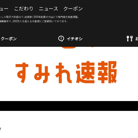
ュー
こだわり
ニュース
クーポン
ンした駒沢大学店はで、総席数！2009年創業の大山どり専門焼き鳥居酒屋。
舗展開中で、1000万人を超えるお客様にご愛顧頂いております。
クーポン
イチオシ
7