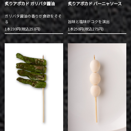
炙りアボカド ガリバタ醤油
炙りアボカド バーニャソース
ガリバタ醤油の香りが食欲をそそ
る
旨味と塩味がコクを演出
1本230円(税込253円)
1本250円(税込275円)