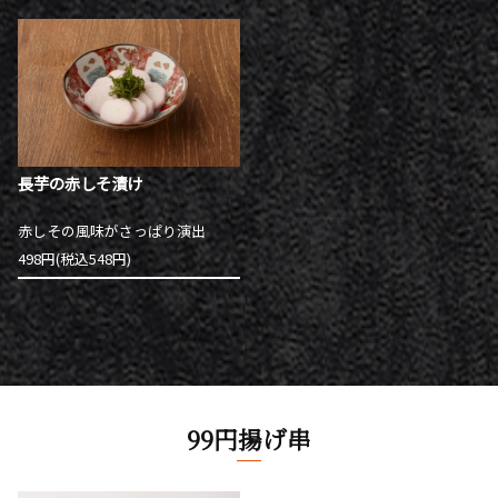
長芋の赤しそ漬け
赤しその風味がさっぱり演出
498円(税込548円)
99円揚げ串