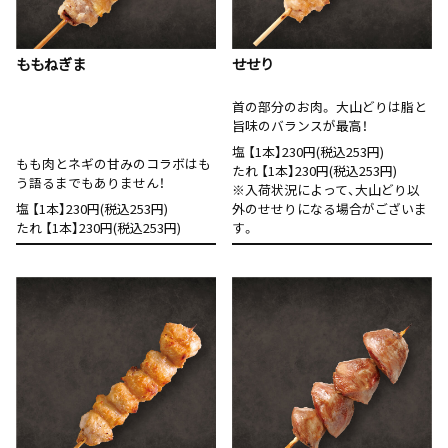
ももねぎま
せせり
首の部分のお肉。 大山どりは脂と
旨味のバランスが最高！
塩 【1本】230円(税込253円)
もも肉とネギの甘みのコラボはも
たれ 【1本】230円(税込253円)
う語るまでもありません！
※入荷状況によって、大山どり以
塩 【1本】230円(税込253円)
外のせせりになる場合がございま
たれ 【1本】230円(税込253円)
す。