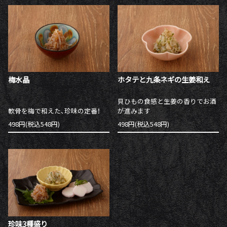
梅水晶
ホタテと九条ネギの生姜和え
貝ひもの食感と生姜の香りでお酒
軟骨を梅で和えた、珍味の定番！
が進みます
498円(税込548円)
498円(税込548円)
珍味3種盛り