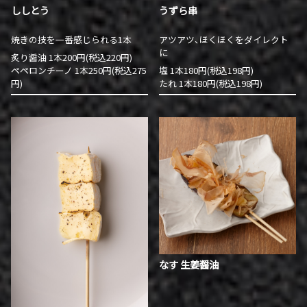
ししとう
うずら串
焼きの技を一番感じられる1本
アツアツ、ほくほくをダイレクト
に
炙り醤油 1本200円(税込220円)
ペペロンチーノ 1本250円(税込275
塩 1本180円(税込198円)
円)
たれ 1本180円(税込198円)
なす 生姜醤油