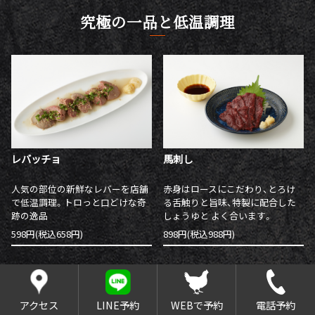
究極の一品と低温調理
レバッチョ
馬刺し
人気の部位の新鮮なレバーを店舗
赤身はロースにこだわり、とろけ
で低温調理。トロっと口どけな奇
る舌触りと旨味、特製に配合した
跡の逸品
しょうゆと よく合います。
598円(税込658円)
898円(税込988円)
アクセス
LINE予約
WEBで予約
電話予約