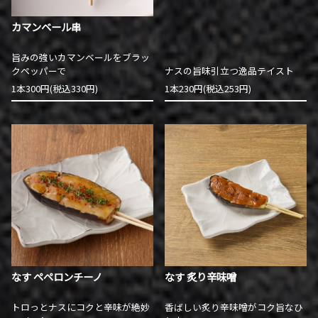
カマンベール串
旨みの強いカマンベールをブラッ
クペッパーで
ナスの旨味引立つ逸品テイスト
1本300円(税込330円)
1本230円(税込253円)
なす ペペロンチーノ
なす 炙り辛味噌
トロっとナスにコクと辛味が絶妙
香ばしい炙り辛味噌がコク旨なひ