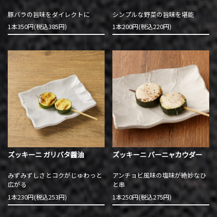
豚バラの旨味をダイレクトに
シンプルな野菜の旨味を堪能
1本350円(税込385円)
1本200円(税込220円)
ズッキーニ ガリバタ醤油
ズッキーニ バーニャカウダー
みずみずしさとコクがじゅわっと
アンチョビ風味の塩味が絶妙なひ
広がる
と串
1本230円(税込253円)
1本250円(税込275円)