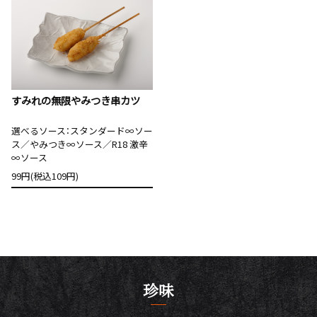
すみれの無限やみつき串カツ
選べるソース：スタンダード∞ソー
ス／やみつき∞ソース／R18 激辛
∞ソース
99円(税込109円)
珍味