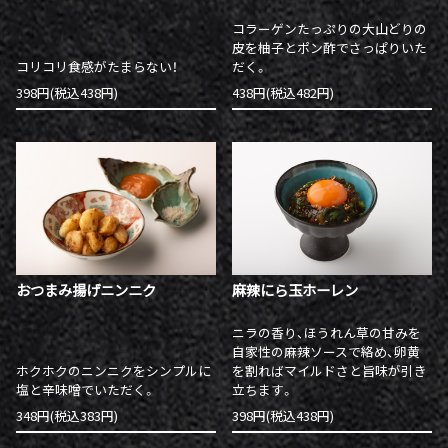
コラーゲンたっぷりの大山どりの
皮を柚子とポン酢でさっぱりいた
コリコリ食感がたまらない！
だく。
398円(税込438円)
438円(税込482円)
おつまみ揚げニンニク
麻辣にら玉ホーレン
ニラの香り、ほうれん草の甘みを
自家性の麻辣ソースで絡め、卵黄
ホクホクのニンニクをシンプルに
を割ればマイルドさと旨味が引き
塩と辛味噌でいただく。
立ちます。
348円(税込383円)
398円(税込438円)