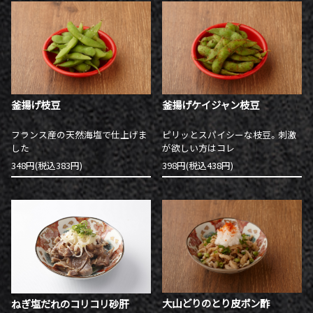
釜揚げ枝豆
釜揚げケイジャン枝豆
フランス産の天然海塩で仕上げま
ピリッとスパイシーな枝豆。刺激
した
が欲しい方はコレ
348円(税込383円)
398円(税込438円)
大山どりのとり皮ポン酢
ねぎ塩だれのコリコリ砂肝