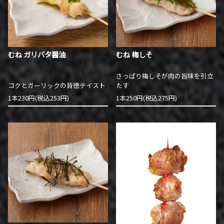
むね ガリバタ醤油
むね 梅しそ
さっぱり梅しそが肉の旨味を引立
コクとガーリックの背徳テイスト
たす
1本230円(税込253円)
1本250円(税込275円)