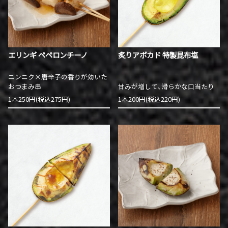
エリンギ ペペロンチーノ
炙りアボカド 特製昆布塩
ニンニク×唐辛子の香りが効いた
おつまみ串
甘みが増して、滑らかな口当たり
1本250円(税込275円)
1本200円(税込220円)