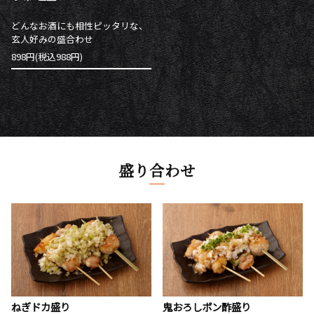
どんなお酒にも相性ピッタリな、
玄人好みの盛合わせ
898円(税込988円)
盛り合わせ
ねぎドカ盛り
鬼おろしポン酢盛り