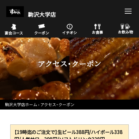
駒沢大学店
お飲み物
お食事
イチオシ
宴会コース
クーポン
アクセス・クーポン
駒沢大学店ホーム
アクセス・クーポン
【19時迄のご注文で】生ビール388円/ハイボール338
円/人気サワー298円/ソフトドリンク228円