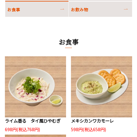
お食事
お飲み物
お食事
ライム香る タイ風ひやむぎ
メキシカンワカモーレ
698円(税込768円)
598円(税込658円)