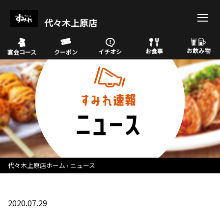
代々木上原店
お飲み物
お食事
イチオシ
宴会コース
クーポン
代々木上原店ホーム
ニュース
2020.07.29