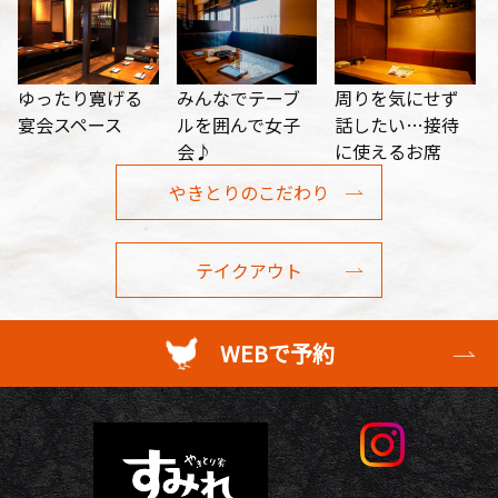
ゆったり寛げる
みんなでテーブ
周りを気にせず
宴会スペース
ルを囲んで女子
話したい…接待
会♪
に使えるお席
やきとりのこだわり
テイクアウト
WEBで予約