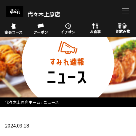
代々木上原店
お飲み物
お食事
イチオシ
宴会コース
クーポン
代々木上原店ホーム
ニュース
2024.03.18