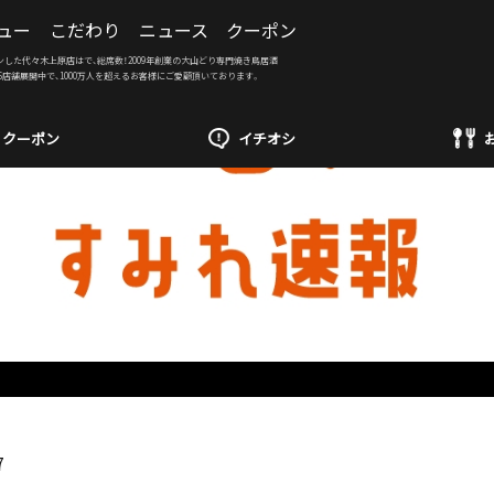
ュー
こだわり
ニュース
クーポン
ンした代々木上原店はで、総席数！2009年創業の大山どり専門焼き鳥居酒
6店舗展開中で、1000万人を超えるお客様にご愛顧頂いております。
クーポン
イチオシ
7