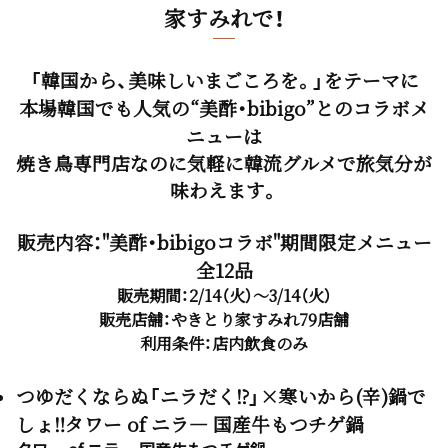
家すみれで！
「韓国から、美味しいまごころを。」をテーマに
本場韓国でも人気の“美酢・bibigo”とのコラボメ
ニューは
焼き鳥専門店なのに気軽に韓流グルメで旅気分が
味わえます。
販売内容："美酢・bibigoコラボ"期間限定メニュー
全12品
販売期間：2/14（火）～3/14（火）
販売店舗：やきとり家すみれ79店舗
利用条件：店内飲食のみ
つゆだくならぬ「ニラだく⁉」×寒いから(辛)鍋で
しょ‼タワー of ニラ― 国産牛もつチゲ鍋