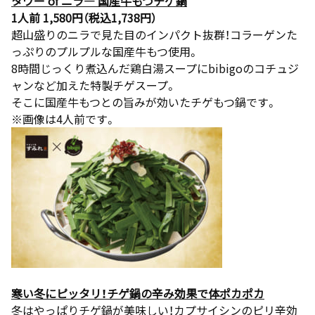
タワー of ニラ― 国産牛もつチゲ鍋
1人前 1,580円（税込1,738円）
超山盛りのニラで見た目のインパクト抜群！コラーゲンた
っぷりのプルプルな国産牛もつ使用。
8時間じっくり煮込んだ鶏白湯スープにbibigoのコチュジ
ャンなど加えた特製チゲスープ。
そこに国産牛もつとの旨みが効いたチゲもつ鍋です。
※画像は4人前です。
寒い冬にピッタリ！チゲ鍋の辛み効果で体ポカポカ
冬はやっぱりチゲ鍋が美味しい！カプサイシンのピリ辛効