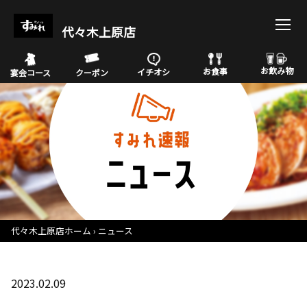
代々木上原店
お飲み物
お食事
イチオシ
宴会コース
クーポン
代々木上原店ホーム
ニュース
2023.02.09