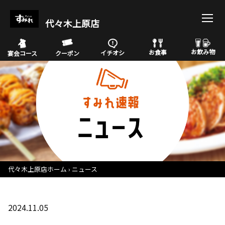
代々木上原店
お飲み物
お食事
イチオシ
宴会コース
クーポン
代々木上原店ホーム
ニュース
2024.11.05