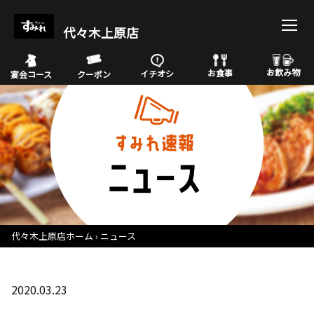
代々木上原店
お飲み物
お食事
イチオシ
宴会コース
クーポン
代々木上原店ホーム
ニュース
2020.03.23