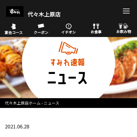
代々木上原店
お飲み物
お食事
イチオシ
宴会コース
クーポン
代々木上原店ホーム
ニュース
2021.06.28