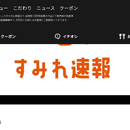
ュー
こだわり
ニュース
クーポン
ンした代々木上原店はで、総席数！2009年創業の大山どり専門焼き鳥居酒
6店舗展開中で、1000万人を超えるお客様にご愛顧頂いております。
クーポン
イチオシ
6