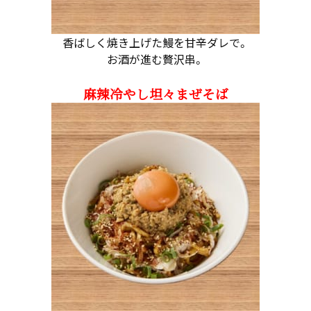
香ばしく焼き上げた鰻を甘辛ダレで。
お酒が進む贅沢串。
麻辣冷やし坦々まぜそば