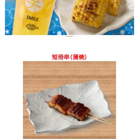
短冊串（蒲焼）