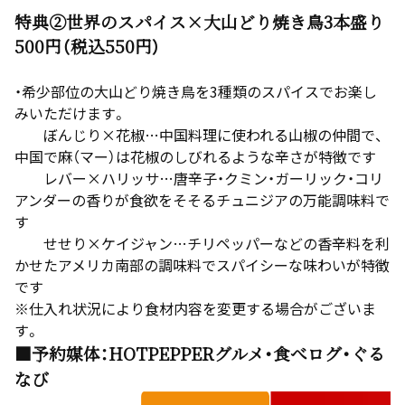
特典②世界のスパイス×大山どり焼き鳥3本盛り
500円（税込550円）
・希少部位の大山どり焼き鳥を3種類のスパイスでお楽し
みいただけます。
ぼんじり×花椒…中国料理に使われる山椒の仲間で、
中国で麻（マー）は花椒のしびれるような辛さが特徴です
レバー×ハリッサ…唐辛子・クミン・ガーリック・コリ
アンダーの香りが食欲をそそるチュニジアの万能調味料で
す
せせり×ケイジャン…チリペッパーなどの香辛料を利
かせたアメリカ南部の調味料でスパイシーな味わいが特徴
です
※仕入れ状況により食材内容を変更する場合がございま
す。
■予約媒体：HOTPEPPERグルメ・食べログ・ぐる
なび