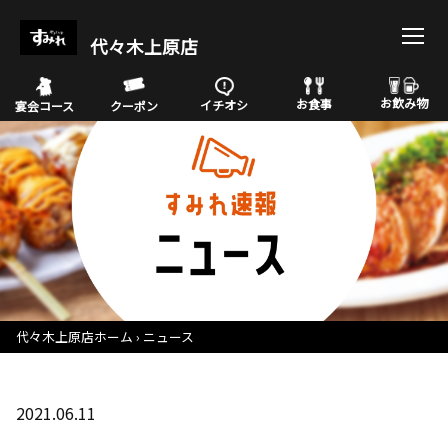
代々木上原店
お飲み物
お食事
イチオシ
宴会コース
クーポン
代々木上原店ホーム
ニュース
2021.06.11