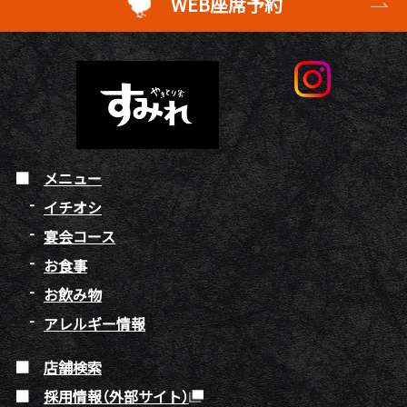
WEB座席予約
メニュー
イチオシ
宴会コース
お食事
お飲み物
アレルギー情報
店舗検索
採用情報（外部サイト）