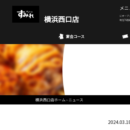
メニ
横浜西口店
にオープ
現在76店
宴会コース
横浜西口店ホーム
ニュース
2024.03.1