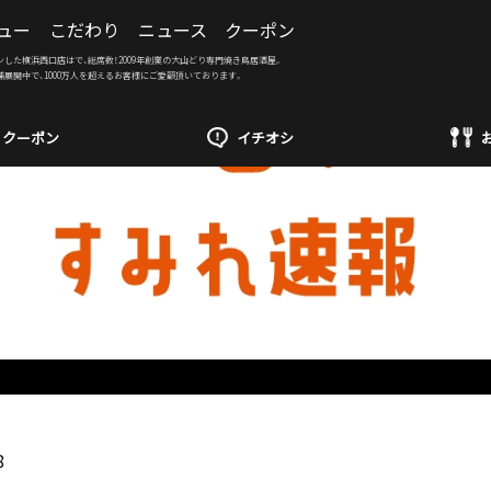
ュー
こだわり
ニュース
クーポン
ンした横浜西口店はで、総席数！2009年創業の大山どり専門焼き鳥居酒屋。
舗展開中で、1000万人を超えるお客様にご愛顧頂いております。
クーポン
イチオシ
8