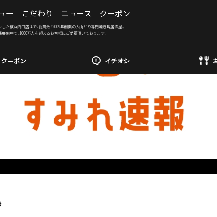
ュー
こだわり
ニュース
クーポン
ンした横浜西口店はで、総席数！2009年創業の大山どり専門焼き鳥居酒屋。
舗展開中で、1000万人を超えるお客様にご愛顧頂いております。
クーポン
イチオシ
9