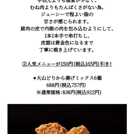
手羽元よりも脂質が少なく、
むね肉よりもたんぱくさがない為、
ジューシーで程よい脂の
甘さが感じられます。
肩肉の皮で内側の肉を包み込むようにして、
1本1本手で串打ちし、
皮面は黄金色になるまで
丁寧に焼き上げています。
②人気
メニューが150円（税込165円）
引き！
⚫︎大山どりから揚げミックス6個
688円（税込757円）
※通常価格：838円(税込922円)