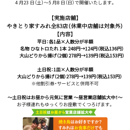
4 月23 日（土）～5 月8 日（日）で開催いたします。
【実施店舗】
やきとり家すみれ全83店（休業中店舗は対象外）
【内容】
平日：各1品×人数分が半額
名物 ひなトロたれ 1本 248円→124円（税込136円）
大山どりから揚げ（2個）278円→139円（税込153円）
土日祝：1皿×人数分が半額
大山どりから揚げ（2個）278円→139円（税込153円）
※他割引券・サービスと併用不可
～土日祝はお昼から元気に営業 ～昼営業店舗拡大中！～
お子様連れもゆっくりお座敷でくつろげます。