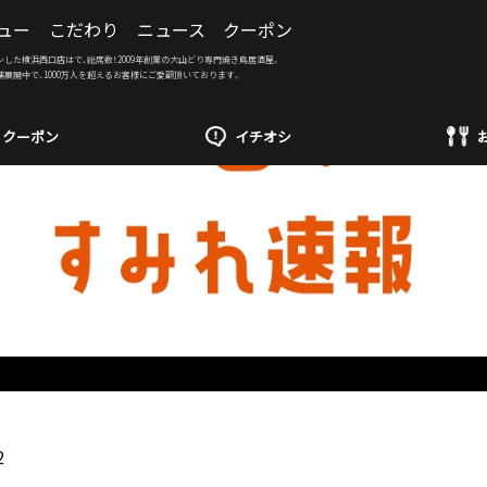
ュー
こだわり
ニュース
クーポン
ンした横浜西口店はで、総席数！2009年創業の大山どり専門焼き鳥居酒屋。
舗展開中で、1000万人を超えるお客様にご愛顧頂いております。
クーポン
イチオシ
2