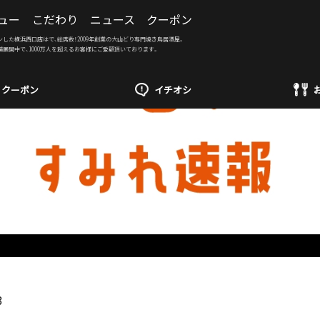
ュー
こだわり
ニュース
クーポン
ンした横浜西口店はで、総席数！2009年創業の大山どり専門焼き鳥居酒屋。
舗展開中で、1000万人を超えるお客様にご愛顧頂いております。
クーポン
イチオシ
3