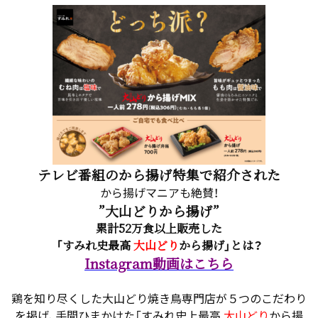
テレビ番組のから揚げ特集で紹介された
から揚げマニアも絶賛！
”大山どりから揚げ”
累計52万食以上販売した
「すみれ史最高
大山どり
から揚げ」とは？
Instagram動画はこちら
鶏を知り尽くした大山どり焼き鳥専門店が５つのこだわり
を掲げ、手間ひまかけた「すみれ史上最高
大山どり
から揚