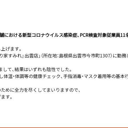
店舗における
新
型コロナウイルス感染症
、
P
CR
検査
対象従業員
11
し上げます。
とり家すみれ』出雲店」（所在地：
島根県出雲市今市町
1307
）に勤
けまして、結果はいずれも陰性でした。
し体温・体調等の健康チェック、手指消毒・マスク着用等の基本
のために全力を尽くしてまいりますので、
げます。