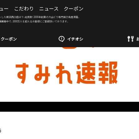
ュー
こだわり
ニュース
クーポン
ンした横浜西口店はで、総席数！2009年創業の大山どり専門焼き鳥居酒屋。
舗展開中で、1000万人を超えるお客様にご愛顧頂いております。
クーポン
イチオシ
6