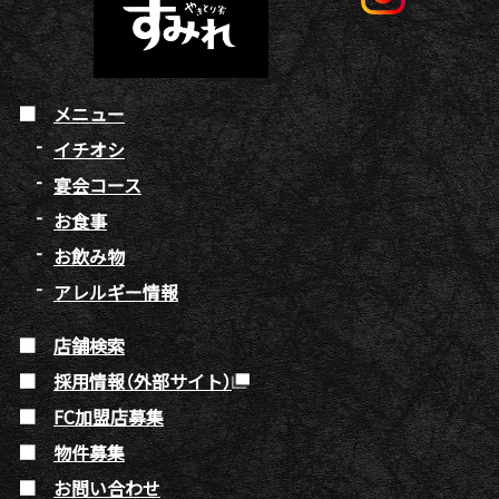
メニュー
イチオシ
宴会コース
お食事
お飲み物
アレルギー情報
店舗検索
採用情報（外部サイト）
FC加盟店募集
物件募集
お問い合わせ