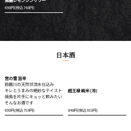
無糖レモンジンサワー
698円(税込768円)
日本酒
宮の雪 旨辛
鈴鹿川の天然伏流水仕込み
キレとうまみの絶妙なテイスト
超王禄 純米（冷）
焼鳥を片手にキュッと飲みたい
そんなお酒です
690円(税込759円)
848円(税込933円)