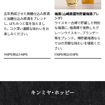
五年熟成させた無糖仕込み原酒
梅酒（山崎蒸留所貯蔵梅酒ブレ
ンド）
と加糖仕込み原酒をブレンド
ウイスキー古樽で貯蔵した特別
し、はちみつと塩を加えまし
な梅酒に、梅酒樽で後熟したグ
た。コク深い濃醇な味わいをお
レーンウイスキー、ブランデー
楽しみください。
等をブレンド。 樽貯蔵梅酒なら
ではの芳醇な味わいを堪能くだ
さい。
498円(税込548円)
598円(税込658円)
キンミヤ・ホッピー